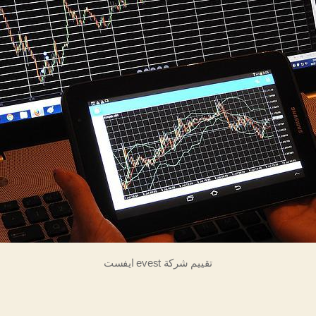
تقييم شركة evest ايفست