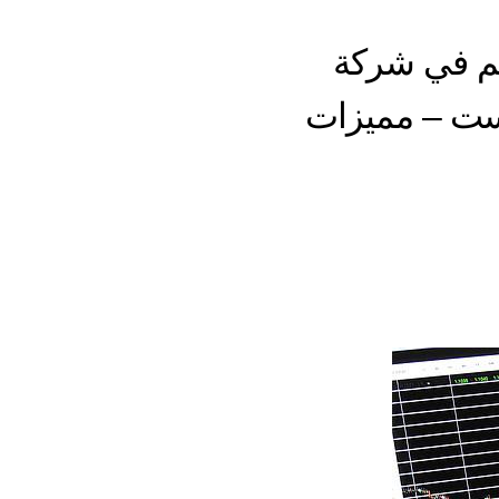
 رائيكم في شركة
ت – مميزات
ى
يم
كة
ev
فست
اول
ملات