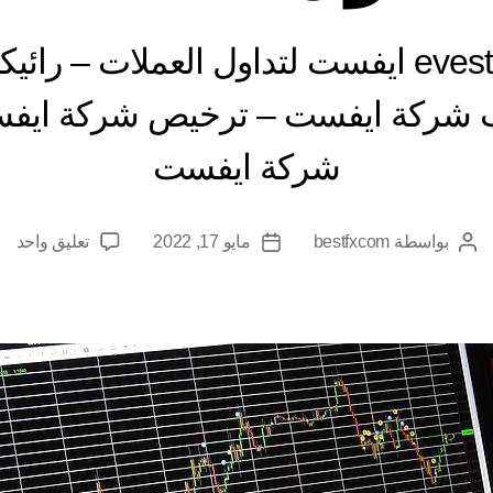
تقييم شركة evest ايفست لتداول العملات –
 شركة ايفست – ترخيص شركة ايفس
شركة ايفست
عل
بواسطة
bestfxcom
مايو 17, 2022
تعليق واحد
كاتب
تاريخ
تقي
المقالة
المقالة
شر
est
اي
لتد
الع