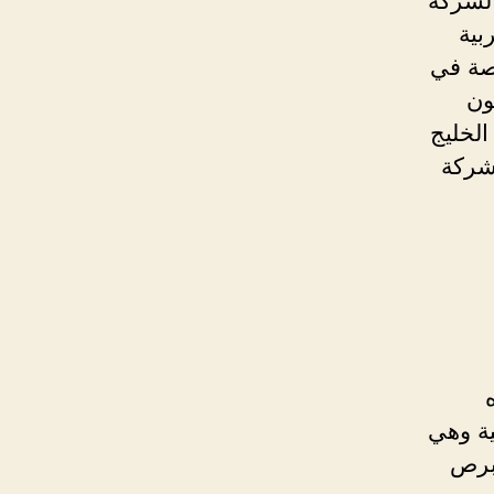
الشركة
بية
صة في
ون
لخليج
شركة
ية وهي
قبرص