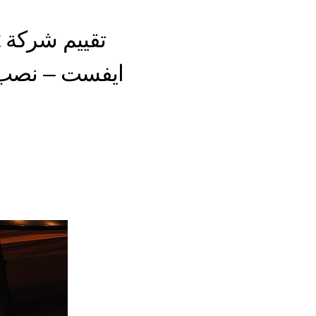
ايفست – نصب