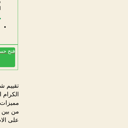
و
ا
س
فتح حسا
الكرام 
مميزات ه
من بين 
على الا