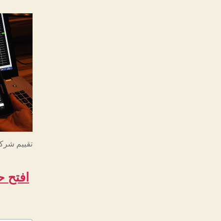
تقييم شركة evest اي
افتح ح