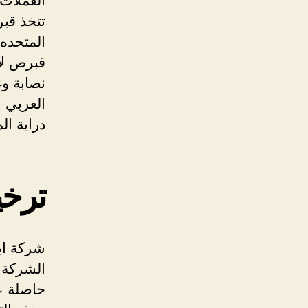
العملات 
تتخذ قبر
المتحده
قبرص لا
نصابة و
العربي 
دراية ال
ترخيص 
شركة اي
الشركة م
حاصلة ع