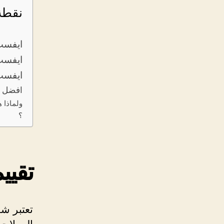
نقطة
تقييم شركة evest ا
ترخيص شركة evest ا
رائيكم في شركة evest 
افضل ش
؟
تقييم ش