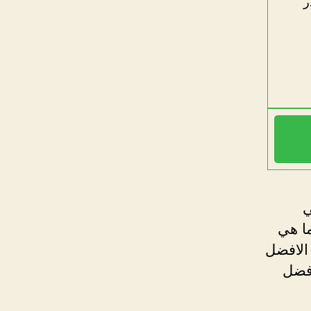
ر
ي
ما هي
 الافضل
افضل