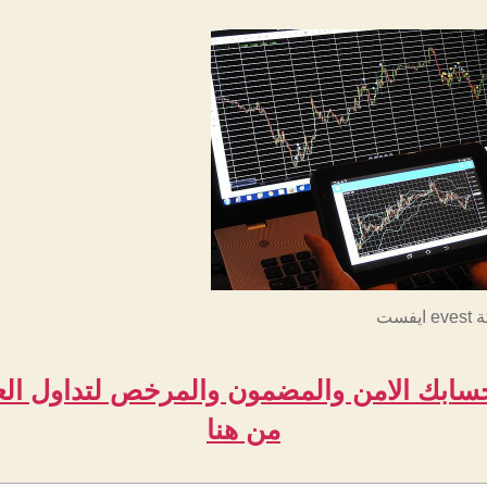
فست
سابك الامن والمضمون والمرخص لتداول ال
من هنا